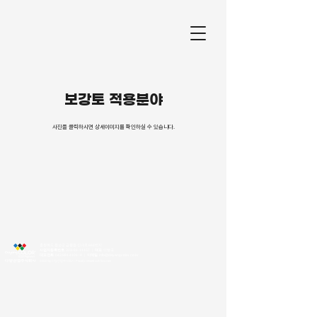
보강토 적용분야
​사진을 클릭하시면 상세이미지를 확인하실 수 있습니다.
충청북도 음성군 금왕읍 신내로 661번지
사업자등록번호
303-81-11157
｜
대표
이병국
대표전화
043.881.4101
~4​ ｜
이메일
info@dayangcolor.co.kr
©2023 by 다양산업주식회사. Proudly created
with Wix.c
om