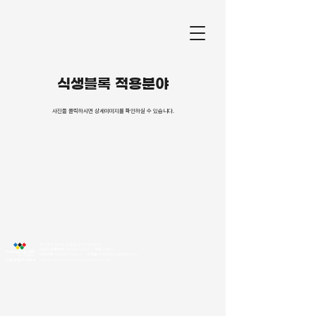
식생블록 적용분야
​사진을 클릭하시면 상세이미지를 확인하실 수 있습니다.
충청북도 음성군 금왕읍 신내로 661번지
사업자등록번호
303-81-11157
｜
대표
이병국
대표전화
043.881.4101
~4​ ｜
이메일
info@dayangcolor.co.kr
©2023 by 다양산업주식회사. Proudly created
with Wix.c
om